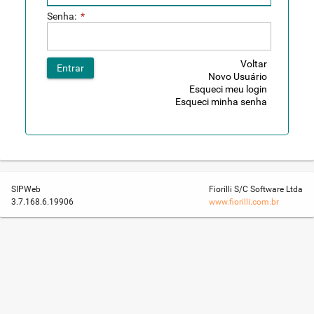
Senha:
*
Voltar
Entrar
Novo Usuário
Esqueci meu login
Esqueci minha senha
SIPWeb
Fiorilli S/C Software Ltda
3.7.168.6.19906
www.fiorilli.com.br